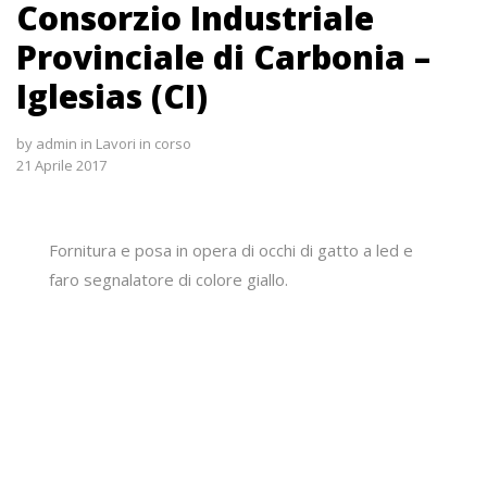
Consorzio Industriale
Provinciale di Carbonia –
Iglesias (CI)
by
admin
in
Lavori in corso
21 Aprile 2017
Fornitura e posa in opera di occhi di gatto a led e
faro segnalatore di colore giallo.