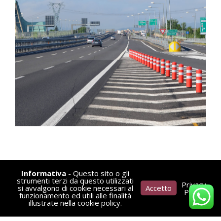
Informativa
- Questo sito o gli
strumenti terzi da questo utilizzati
Privacy
si avvalgono di cookie necessari al
Accetto
Policy
VFG Strade 2021 -
Privacy Policy
-
Cookie Policy
funzionamento ed utili alle finalità
illustrate nella cookie policy.